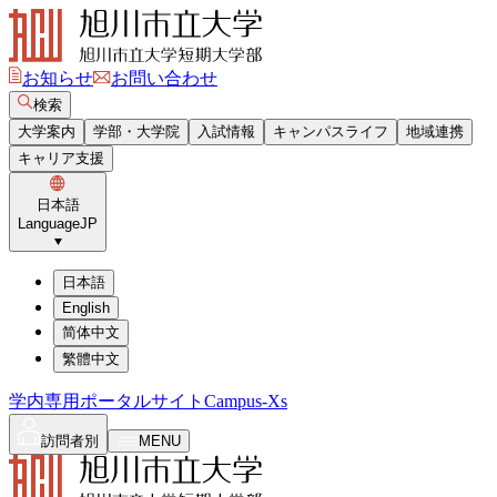
お知らせ
お問い合わせ
検索
大学案内
学部・大学院
入試情報
キャンパスライフ
地域連携
キャリア支援
日本語
Language
JP
日本語
English
简体中文
繁體中文
学内専用ポータルサイト
Campus-Xs
訪問者別
MENU