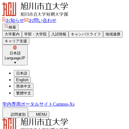
お知らせ
お問い合わせ
検索
大学案内
学部・大学院
入試情報
キャンパスライフ
地域連携
キャリア支援
日本語
Language
JP
日本語
English
简体中文
繁體中文
学内専用ポータルサイト
Campus-Xs
訪問者別
MENU