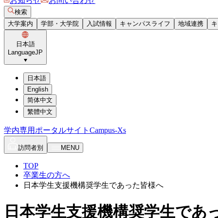
お知らせ
お問い合わせ
検索
大学案内
学部・大学院
入試情報
キャンパスライフ
地域連携
キ
日本語
Language
JP
日本語
English
简体中文
繁體中文
学内専用ポータルサイト
Campus-Xs
訪問者別
MENU
TOP
卒業生の方へ
日本学生支援機構奨学生であった皆様へ
日本学生支援機構奨学生であ