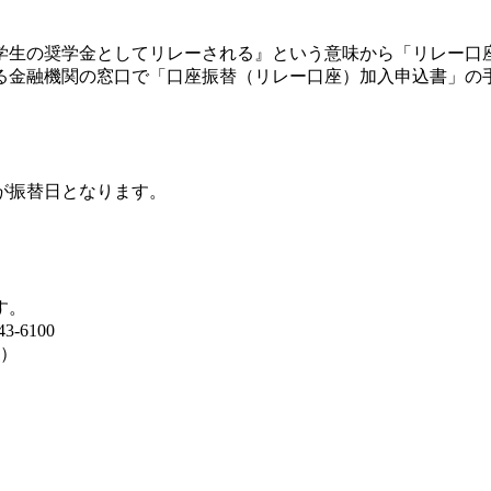
学生の奨学金としてリレーされる』という意味から「リレー口
る金融機関の窓口で「口座振替（リレー口座）加入申込書」の
が振替日となります。
す。
6100
く）