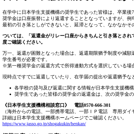
在学中に日本学生支援機構の奨学生であった皆様は、卒業後7
奨学金は口座振替により返還することとなっていますが、例
最初の引き落としができないと、延滞となって、なかなかそ
ついては、「返還金がリレー口座からきちんと引き落とされ
度ご確認ください。
万一、返還が困難となった場合は、返還期限猶予制度や減額
学生番号が必要です。
※第一種奨学金の返還方式で所得連動方式を選択している場
現時点ですでに返還していたり、在学届の提出や返還猶予な
各学校の貸与及び返還に関する情報が日本学生支援機構
奨学生であった皆様の奨学金の返還金は、次の奨学金の
《日本学生支援機構相談窓口》 電話0570-666-301
（海外からの電話、一部携帯電話、一部ＩＰ電話 専用ダイヤル03-
詳細は日本学生支援機構ホームページでご確認ください。
https://www.jasso.go.jp/shogakukin/henkan/