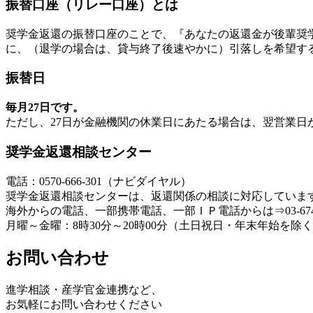
振替口座（リレー口座）とは
奨学金返還の振替口座のことで、『あなたの返還金が後輩奨
に、（退学の場合は、貸与終了後速やかに）引落しを希望す
振替日
毎月27日です。
ただし、27日が金融機関の休業日にあたる場合は、翌営業日
奨学金返還相談センター
電話：0570‐666‐301（ナビダイヤル）
奨学金返還相談センターは、返還関係の相談に対応していま
海外からの電話、一部携帯電話、一部ＩＰ電話からは⇒03‐6743‐
月曜～金曜：8時30分～20時00分（土日祝日・年末年始を除
お問い合わせ
進学相談・産学官金連携など、
お気軽にお問い合わせください