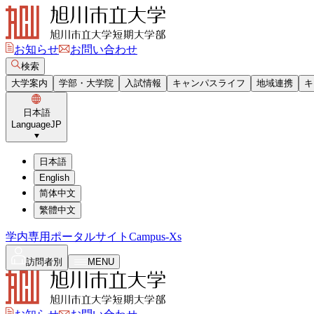
お知らせ
お問い合わせ
検索
大学案内
学部・大学院
入試情報
キャンパスライフ
地域連携
キ
日本語
Language
JP
日本語
English
简体中文
繁體中文
学内専用ポータルサイト
Campus-Xs
訪問者別
MENU