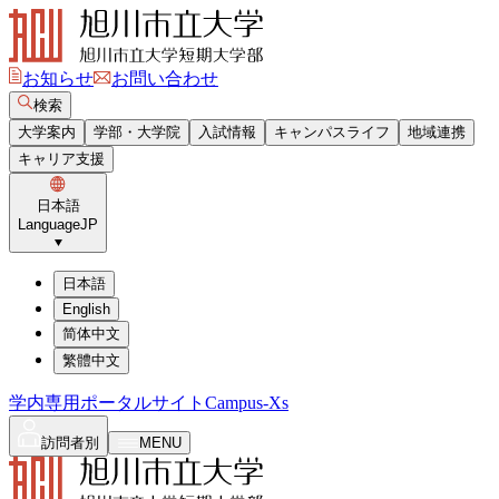
お知らせ
お問い合わせ
検索
大学案内
学部・大学院
入試情報
キャンパスライフ
地域連携
キャリア支援
日本語
Language
JP
日本語
English
简体中文
繁體中文
学内専用ポータルサイト
Campus-Xs
訪問者別
MENU