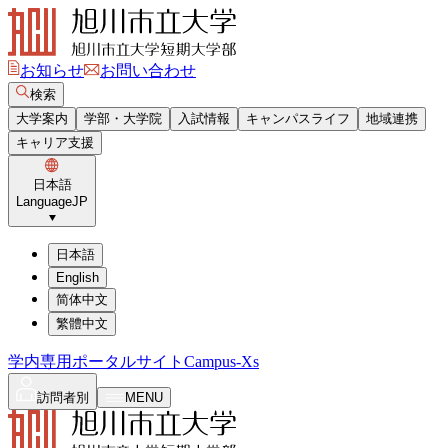
お知らせ
お問い合わせ
検索
大学案内
学部・大学院
入試情報
キャンパスライフ
地域連携
キャリア支援
日本語
Language
JP
日本語
English
简体中文
繁體中文
学内専用ポータルサイト
Campus-Xs
訪問者別
MENU