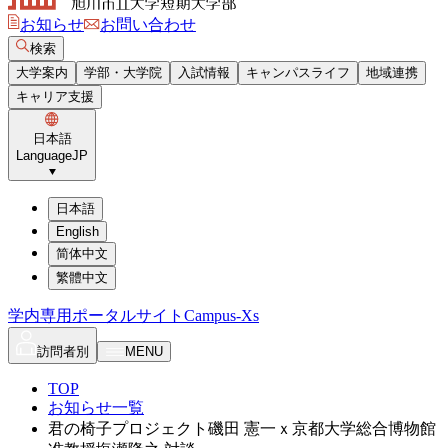
お知らせ
お問い合わせ
検索
大学案内
学部・大学院
入試情報
キャンパスライフ
地域連携
キャリア支援
日本語
Language
JP
日本語
English
简体中文
繁體中文
学内専用ポータルサイト
Campus-Xs
訪問者別
MENU
TOP
お知らせ一覧
君の椅子プロジェクト磯田 憲一ｘ京都大学総合博物館