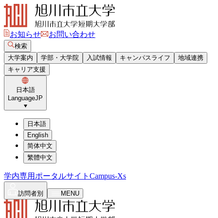
お知らせ
お問い合わせ
検索
大学案内
学部・大学院
入試情報
キャンパスライフ
地域連携
キャリア支援
日本語
Language
JP
日本語
English
简体中文
繁體中文
学内専用ポータルサイト
Campus-Xs
訪問者別
MENU