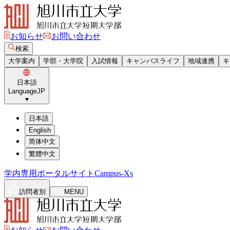
お知らせ
お問い合わせ
検索
大学案内
学部・大学院
入試情報
キャンパスライフ
地域連携
キ
日本語
Language
JP
日本語
English
简体中文
繁體中文
学内専用ポータルサイト
Campus-Xs
訪問者別
MENU