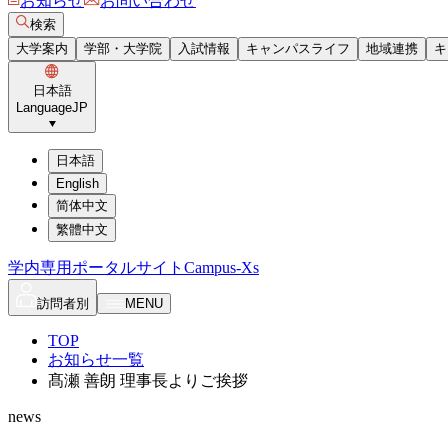
お知らせ
お問い合わせ
検索
大学案内
学部・大学院
入試情報
キャンパスライフ
地域連携
キ
日本語
Language
JP
日本語
English
简体中文
繁體中文
学内専用ポータルサイト
Campus-Xs
訪問者別
MENU
TOP
お知らせ一覧
髙瀬 善朗 理事長よりご挨拶
news