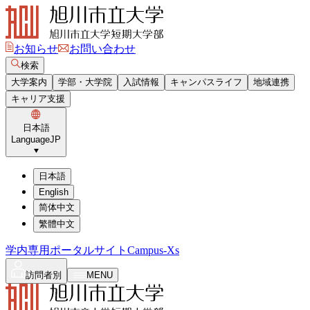
お知らせ
お問い合わせ
検索
大学案内
学部・大学院
入試情報
キャンパスライフ
地域連携
キャリア支援
日本語
Language
JP
日本語
English
简体中文
繁體中文
学内専用ポータルサイト
Campus-Xs
訪問者別
MENU