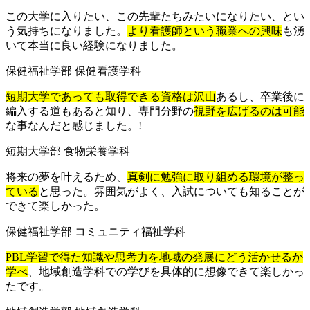
この大学に入りたい、この先輩たちみたいになりたい、とい
う気持ちになりました。
より看護師という職業への興味
も湧
いて本当に良い経験になりました。
保健福祉学部 保健看護学科
短期大学であっても取得できる資格は沢山
あるし、卒業後に
編入する道もあると知り、専門分野の
視野を広げるのは可能
な事なんだと感じました。!
短期大学部 食物栄養学科
将来の夢を叶えるため、
真剣に勉強に取り組める環境が整っ
ている
と思った。雰囲気がよく、入試についても知ることが
できて楽しかった。
保健福祉学部 コミュニティ福祉学科
PBL学習で得た知識や思考力を地域の発展にどう活かせるか
学べ
、地域創造学科での学びを具体的に想像できて楽しかっ
たです。