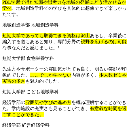
PBL学習で得た知識や思考力を地域の発展にどう活かせるか
学べ
、地域創造学科での学びを具体的に想像できて楽しかっ
たです。
地域創造学部 地域創造学科
短期大学であっても取得できる資格は沢山
あるし、卒業後に
編入する道もあると知り、専門分野の
視野を広げるのは可能
な事なんだと感じました。!
短期大学部 食物栄養学科
先生方やサポーターの雰囲気がとても良く、明るい笑顔が印
象的でした。
ここでしか学べない
内容が多く、
少人数ゼミや
実習の多さ
も魅力的でした。
短期大学部 こども地域学科
経済学部の
雰囲気や学びの進め方
を概ね理解することができ
た。学内施設の充実さも見ることができ、
有意義な時間を過
ごすことができた。
経済学部 経営経済学科