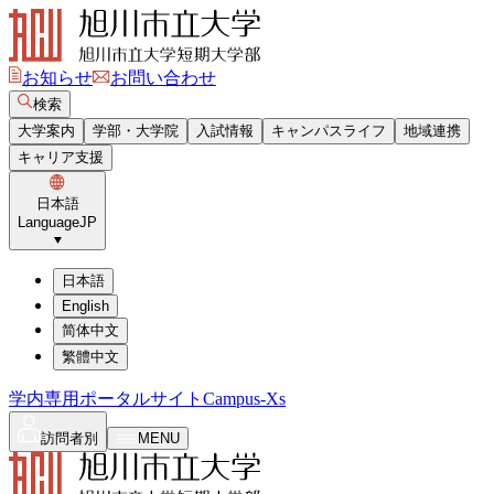
お知らせ
お問い合わせ
検索
大学案内
学部・大学院
入試情報
キャンパスライフ
地域連携
キャリア支援
日本語
Language
JP
日本語
English
简体中文
繁體中文
学内専用ポータルサイト
Campus-Xs
訪問者別
MENU