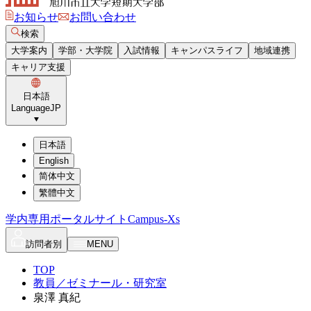
お知らせ
お問い合わせ
検索
大学案内
学部・大学院
入試情報
キャンパスライフ
地域連携
キャリア支援
日本語
Language
JP
日本語
English
简体中文
繁體中文
学内専用ポータルサイト
Campus-Xs
訪問者別
MENU
TOP
教員／ゼミナール・研究室
泉澤 真紀