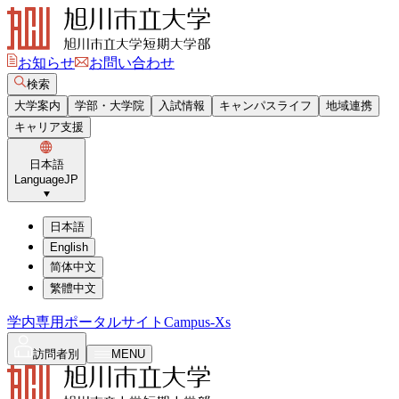
お知らせ
お問い合わせ
検索
大学案内
学部・大学院
入試情報
キャンパスライフ
地域連携
キャリア支援
日本語
Language
JP
日本語
English
简体中文
繁體中文
学内専用ポータルサイト
Campus-Xs
訪問者別
MENU