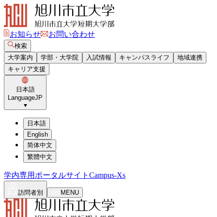
お知らせ
お問い合わせ
検索
大学案内
学部・大学院
入試情報
キャンパスライフ
地域連携
キャリア支援
日本語
Language
JP
日本語
English
简体中文
繁體中文
学内専用ポータルサイト
Campus-Xs
訪問者別
MENU